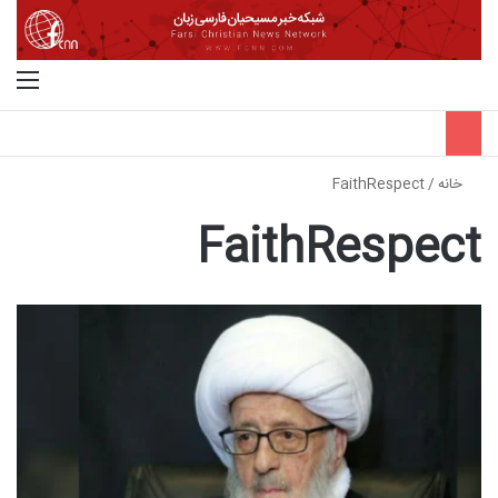
جستجو برای
منو
خانه
/
FaithRespect
FaithRespect