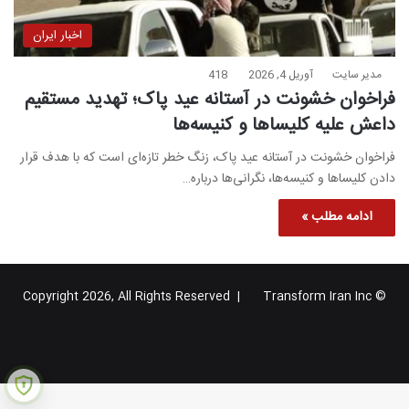
اخبار ایران
مدیر سایت
آوریل 4, 2026
418
فراخوان خشونت در آستانه عید پاک؛ تهدید مستقیم
داعش علیه کلیساها و کنیسه‌ها
فراخوان خشونت در آستانه عید پاک، زنگ خطر تازه‌ای است که با هدف قرار
دادن کلیساها و کنیسه‌ها، نگرانی‌ها درباره…
ادامه مطلب »
Transform Iran Inc
© Copyright 2026, All Rights Reserved |
خوراک
فیس
X
یوتیوب
اینستاگرام
تلگرام
گوگل
بوک
پلاس