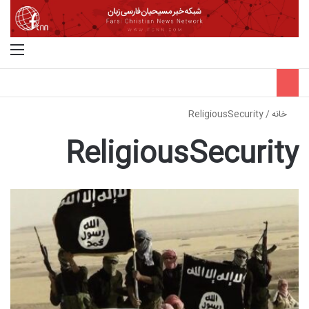
جستجو برای
منو
خانه
/
ReligiousSecurity
ReligiousSecurity