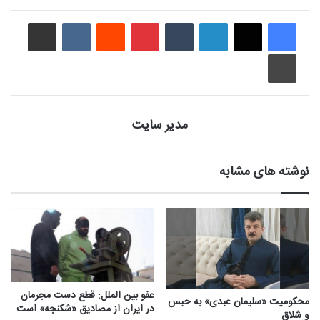
لینکدین
‫تامبلر
‫پین‌ترست
‫رددیت
‫VKontakte
اشتراک گذاری از طریق ایمیل
چاپ
مدیر سایت
نوشته های مشابه
عفو بین الملل: قطع دست مجرمان
محکومیت «سلیمان عبدی» به حبس
در ایران از مصادیق «شکنجه» است
و شلاق