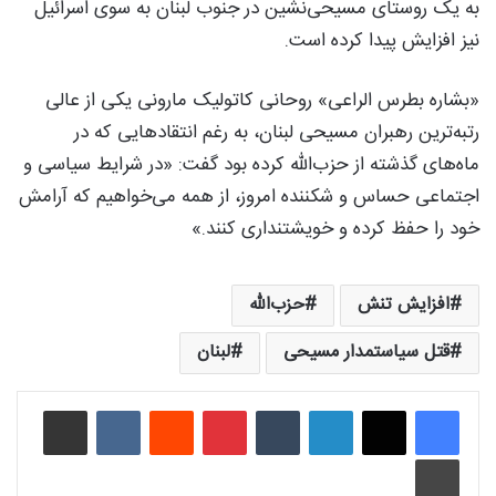
به یک روستای مسیحی‌نشین در جنوب لبنان به سوی اسرائیل
نیز افزایش پیدا کرده است.
«بشاره بطرس‌ الراعی» روحانی کاتولیک مارونی یکی از عالی
رتبه‌ترین رهبران مسیحی لبنان، به رغم انتقادهایی که در
ماه‌های گذشته از حزب‌الله کرده بود گفت: «در شرایط سیاسی و
اجتماعی حساس و شکننده امروز، از همه می‌خواهیم که آرامش
خود را حفظ کرده و خویشتنداری کنند.»
افزایش تنش
حزب‌الله
قتل سیاستمدار مسیحی
لبنان
لینکدین
‫تامبلر
‫پین‌ترست
‫رددیت
‫VKontakte
اشتراک گذاری از طریق ایمیل
چاپ