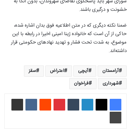
شورای شهر باید پاسخگوی تقاضای شهروندان، بدون اتکا به
خشونت و درگیری باشند.
ضمنا نکته دیگری که در متن اطلاعیه فوق بدان اشاره شده،
حاکی از آن است که خانواده ژینا امینی اخیرا در رابطه با این
موضوع، به شدت تحت فشار و تهدید نهادهای حکومتی قرار
داشته‌اند.
آرامستان
آیچی
اعتراض
سقز
شهرداری
فراخوان
لینکدین
‫تامبلر
‫پین‌ترست
‫رددیت
‫VKontakte
اشتراک گذاری از طریق ایمیل
چاپ