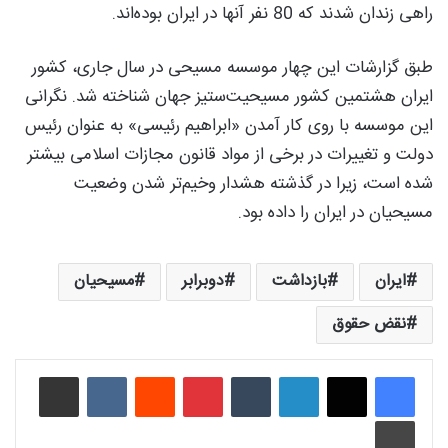
راهی زندان شدند که 80 نفر آنها در ایران بوده‌اند.
طبق گزارشات این چهار موسسه مسیحی در سال جاری، کشور
ایران هشتمین کشور مسیحیت‌ستیز جهان شناخته شد. نگرانی
این موسسه با روی کار آمدن «ابراهیم رئیسی» به عنوان رئیس
دولت و تغییرات در برخی از مواد قانون مجازات اسلامی بیشتر
شده است، زیرا در گذشته هشدار وخیم‌تر شدن وضعیت
مسیحیان در ایران را داده بود.
ایران
بازداشت
دوبرابر
مسیحیان
نقض حقوق
لینکدین
‫تامبلر
‫پین‌ترست
‫رددیت
‫VKontakte
اشتراک گذاری از طریق ایمیل
چاپ