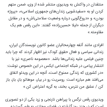
منتقدان در واکنش به ویدیوی منتشر شده از وی، ضمن متهم
کردن او به «سفیدشویی زندان‌های جمهوری اسلامی»، «پروژه
بودن» و «دروغ‌گویی درباره وضعیت سلامتی‌اش» و در مقابل
دیگران از جمله «لیلا حسین‌زاده» گفتند: «این رقص هم یک
مقاومته.»
افرادی مانند آتفه چهارمحالیان عضو کانون نویسندگان ایران،
زندانی سیاسی و فعال حقوق کودک نیز اظهار کردند که چرا باید
چنین فیلمی علیه زندانی‌ها باشد. «معصومه ناصری» نیز با
انتشار پیامی در شبکه اجتماعی ایکس در این خصوص نوشت:
«در کشوری که زندگی ممنوع است، آنچه در این ویدئو اتفاق
می‌افتد هم مبارزه است. روسریت رو در بیار، موهاتو باز، باز، باز
کن / عشق من نترس، بخند، به گریه اعتراض کن.»
ویدیوی رقص نرگس با پیراهن نارنجی و زرد یکی از دو تصویری
است که در چند روز گذشته در فضای مجازی به طور گسترده