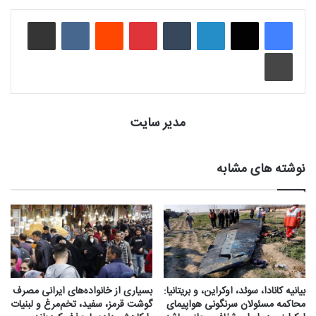
لینکدین
‫تامبلر
‫پین‌ترست
‫رددیت
‫VKontakte
اشتراک گذاری از طریق ایمیل
چاپ
مدیر سایت
نوشته های مشابه
بیانیه کانادا، سوئد، اوکراین، و بریتانیا:
بسیاری از خانواده‌های ایرانی مصرف
محاکمه مسئولان سرنگونی هواپیمای
گوشت قرمز، سفید، تخم‌مرغ و لبنیات