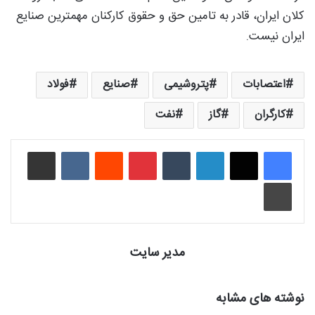
کلان ایران، قادر به تامین حق و حقوق کارکنان مهمترین صنایع
ایران نیست.
اعتصابات
پتروشیمی
صنایع
فولاد
کارگران
گاز
نفت
لینکدین
‫تامبلر
‫پین‌ترست
‫رددیت
‫VKontakte
اشتراک گذاری از طریق ایمیل
چاپ
مدیر سایت
نوشته های مشابه