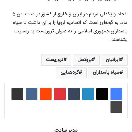
اتحاد و یکدلی مردم در ایران و خارج از کشور در مدت این 5
ماه، به گونه‌ای است که اتحادیه اروپا را بر آن داشت تا سپاه
پاسداران جمهوری اسلامی را به عنوان تروریست به رسمیت
بشناسند.
ایرانیان
بروکسل
تروریست
سپاه پاسداران
گردهمایی
لینکدین
‫تامبلر
‫پین‌ترست
‫رددیت
‫VKontakte
اشتراک گذاری از طریق ایمیل
چاپ
مدیر سایت