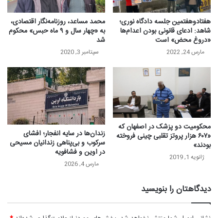
هفتادوهفتمین جلسه دادگاه نوری؛
محمد مساعد، روزنامه‌نگار اقتصادی،
شاهد: ادعای قانونی بودن اعدام‌ها
به «چهار سال و ۹ ماه حبس» محکوم
«دروغ محض» است
شد
مارس 24, 2022
سپتامبر 3, 2020
محکومیت دو پزشک در اصفهان که
زندان‌ها در سایه انفجار؛ افشای
«۶۰۷ هزار پروتز تقلبی چینی فروخته
سرکوب و بی‌پناهی زندانیان مسیحی
بودند»
در اوین و فشافویه
ژانویه 1, 2019
مارس 4, 2026
دیدگاهتان را بنویسید