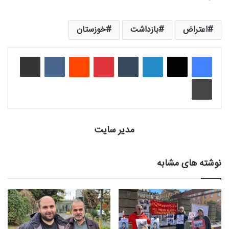
اعتراض
بازداشت
خوزستان
لینکدین
‫تامبلر
‫پین‌ترست
‫رددیت
‫VKontakte
اشتراک گذاری از طریق ایمیل
چاپ
مدیر سایت
نوشته های مشابه