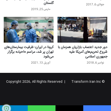
گلستان
جولای 6, 2017
مارس 25, 2019
دور جدید اعتصاب بازاریان همزمان با
کرونا در ایران؛ ظرفیت بیمارستان‌های
شروع تحریم‌های آمریکا علیه
تهران پر شد، مراسم «احیاء» برگزار
جمهوری اسلامی
می‌شود‎
نوامبر 6, 2018
آوریل 13, 2021
Transform Iran Inc
© Copyright 2026, All Rights Reserved |
خوراک
فیس
X
یوتیوب
اینستاگرام
تلگرام
گوگل
بوک
پلاس