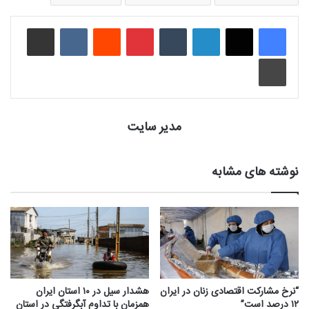
لینکدین
‫تامبلر
‫پین‌ترست
‫رددیت
‫VKontakte
اشتراک گذاری از طریق ایمیل
چاپ
مدیر سایت
نوشته های مشابه
“نرخ مشارکت اقتصادی زنان در ایران
هشدار سیل در ۱۰ استان ایران
۱۲ درصد است”
همزمان با تداوم آبگرفتگی در استان