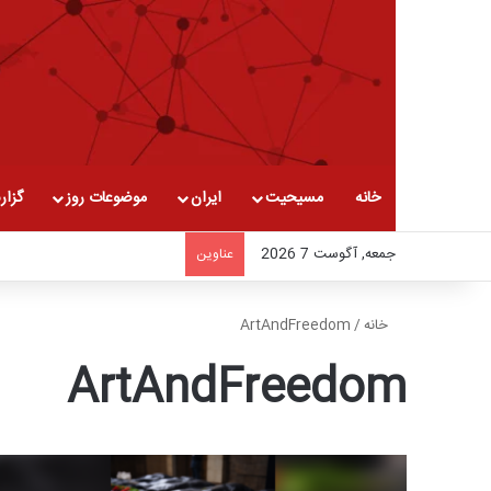
خانه
مسیحیت
ایران
موضوعات روز
گزار
جمعه, آگوست 7 2026
عناوین
خانه
/
ArtAndFreedom
ArtAndFreedom