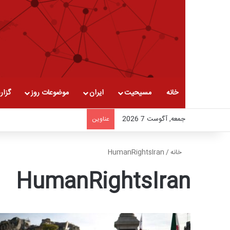
خانه
مسیحیت
ایران
موضوعات روز
گزار
جمعه, آگوست 7 2026
عناوین
خانه
/
HumanRightsIran
HumanRightsIran