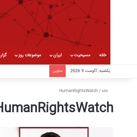
خانه
مسیحیت
ایران
موضوعات روز
گزار
یکشنبه, آگوست 9 2026
عناوین
خانه
/
HumanRightsWatch
HumanRightsWatch