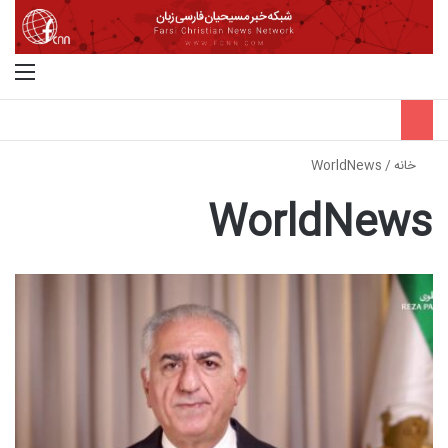
جستجو برای
منو
خانه
/
WorldNews
WorldNews