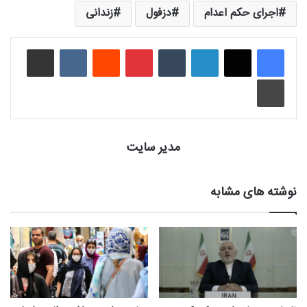
اجرای حکم اعدام
دزفول
زندانی
لینکدین
‫تامبلر
‫پین‌ترست
‫رددیت
‫VKontakte
اشتراک گذاری از طریق ایمیل
چاپ
مدیر سایت
نوشته های مشابه