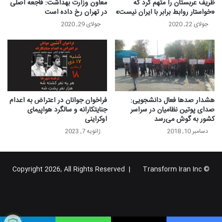
ظریف عربستان را متهم کرد که
معاون وزارت بهداشت: فاجعه اصلی
«خواستار روابط برابر با ایران نیست»
در تهران رخ داده است
جولای 22, 2020
جولای 29, 2020
هشدار صدها فعال دانشجویی:
فراخوان جوانان در اعتراض به اعدام
صدای پوتین نظامیان در سراسر
جنایتکارانه و سالگرد هواپیمای
کشور به گوش می‌رسد
اوکراینی
دسامبر 10, 2018
ژانویه 7, 2023
Transform Iran Inc
© Copyright 2026, All Rights Reserved |
خوراک
فیس
X
یوتیوب
اینستاگرام
تلگرام
گوگل
بوک
پلاس