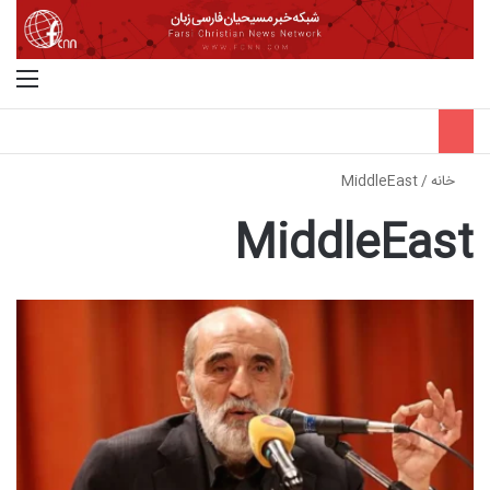
جستجو برای
منو
خانه
/
MiddleEast
MiddleEast